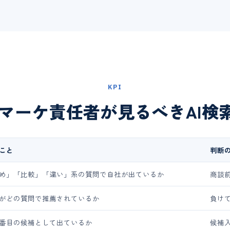
KPI
oBマーケ責任者が見るべきAI検
こと
判断
め」「比較」「違い」系の質問で自社が出ているか
商談
がどの質問で推薦されているか
負け
番目の候補として出ているか
候補