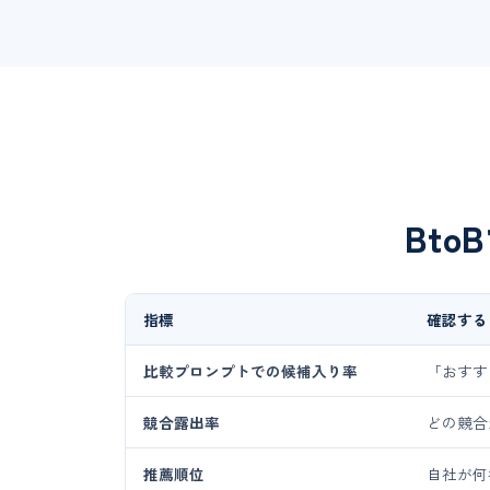
Bt
指標
確認する
比較プロンプトでの候補入り率
「おすす
競合露出率
どの競合
推薦順位
自社が何