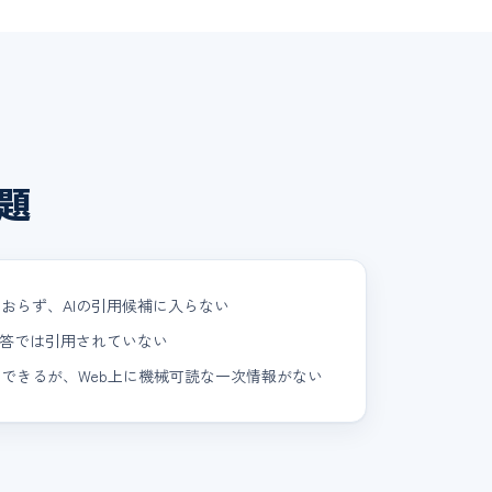
題
おらず、AIの引用候補に入らない
回答では引用されていない
できるが、Web上に機械可読な一次情報がない