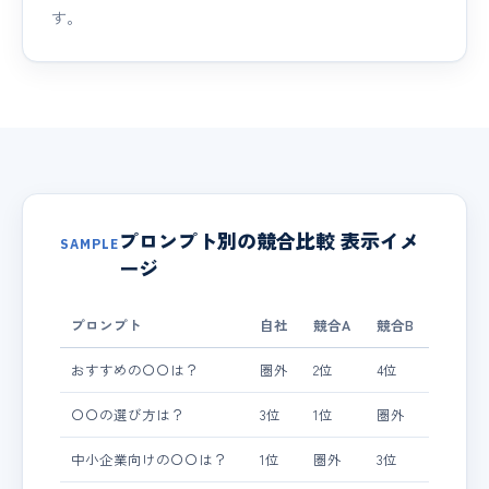
す。
プロンプト別の競合比較 表示イメ
SAMPLE
ージ
プロンプト
自社
競合A
競合B
おすすめの〇〇は？
圏外
2位
4位
〇〇の選び方は？
3位
1位
圏外
中小企業向けの〇〇は？
1位
圏外
3位