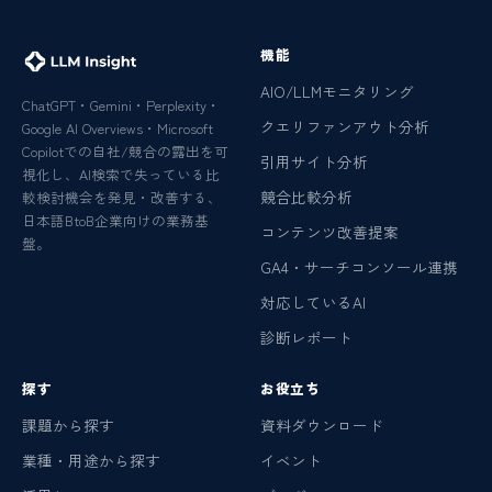
機能
AIO/LLMモニタリング
ChatGPT・Gemini・Perplexity・
クエリファンアウト分析
Google AI Overviews・Microsoft
Copilotでの自社/競合の露出を可
引用サイト分析
視化し、AI検索で失っている比
競合比較分析
較検討機会を発見・改善する、
日本語BtoB企業向けの業務基
コンテンツ改善提案
盤。
GA4・サーチコンソール連携
対応しているAI
診断レポート
探す
お役立ち
課題から探す
資料ダウンロード
業種・用途から探す
イベント