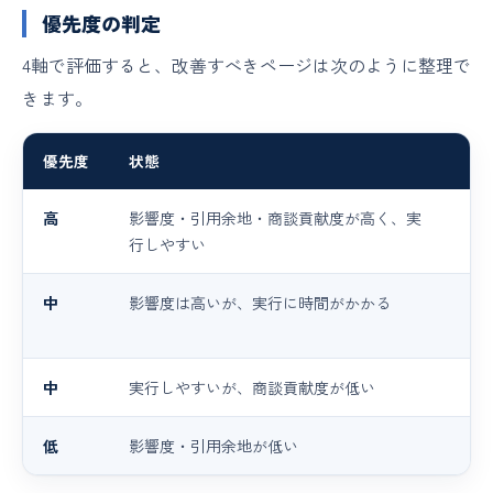
優先度の判定
4軸で評価すると、改善すべきページは次のように整理で
きます。
優先度
状態
取
高
影響度・引用余地・商談貢献度が高く、実
最
行しやすい
較
中
影響度は高いが、実行に時間がかかる
新
化
中
実行しやすいが、商談貢献度が低い
他
低
影響度・引用余地が低い
今