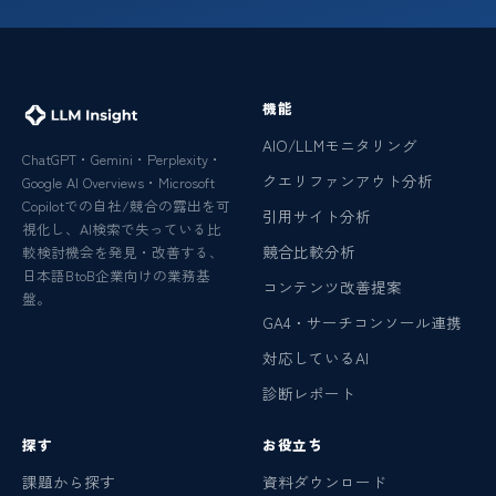
機能
AIO/LLMモニタリング
ChatGPT・Gemini・Perplexity・
クエリファンアウト分析
Google AI Overviews・Microsoft
Copilotでの自社/競合の露出を可
引用サイト分析
視化し、AI検索で失っている比
競合比較分析
較検討機会を発見・改善する、
日本語BtoB企業向けの業務基
コンテンツ改善提案
盤。
GA4・サーチコンソール連携
対応しているAI
診断レポート
探す
お役立ち
課題から探す
資料ダウンロード