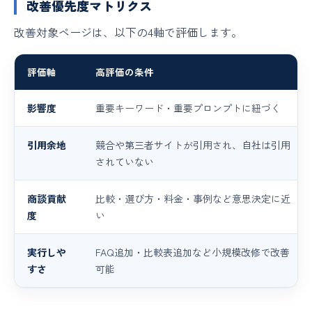
改善優先度マトリクス
改善対象ページは、以下の4軸で評価します。
評価軸
高評価の条件
影響度
重要キーワード・重要プロンプトに紐づく
引用余地
競合や第三者サイトが引用され、自社は引用
されていない
商談貢献
比較・選び方・料金・事例など意思決定に近
度
い
実行しや
FAQ追加・比較表追加など小規模改修で改善
すさ
可能