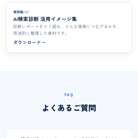
事例
事例集
16P
AI検索診断 活用イメージ集
診断レポートをどう読み、どんな施策につなげるかを、
用途別に整理した資料です。
ダウンロード
→
FAQ
よくあるご質問