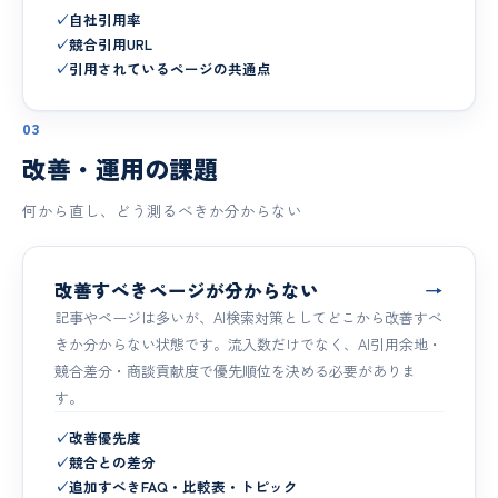
✓
自社引用率
✓
競合引用URL
✓
引用されているページの共通点
03
改善・運用の課題
何から直し、どう測るべきか分からない
改善すべきページが分からない
→
記事やページは多いが、AI検索対策としてどこから改善すべ
きか分からない状態です。流入数だけでなく、AI引用余地・
競合差分・商談貢献度で優先順位を決める必要がありま
す。
✓
改善優先度
✓
競合との差分
✓
追加すべきFAQ・比較表・トピック