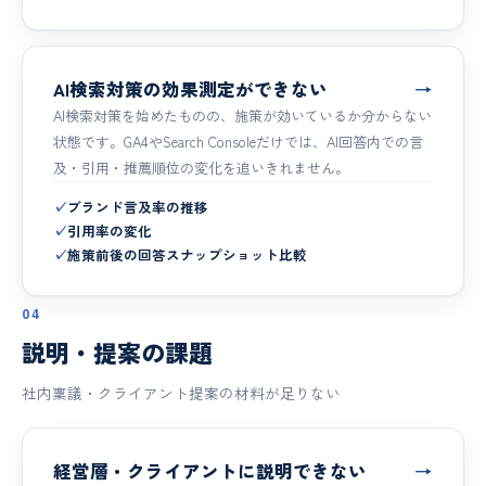
AI検索対策の効果測定ができない
→
AI検索対策を始めたものの、施策が効いているか分からない
状態です。GA4やSearch Consoleだけでは、AI回答内での言
及・引用・推薦順位の変化を追いきれません。
✓
ブランド言及率の推移
✓
引用率の変化
✓
施策前後の回答スナップショット比較
04
説明・提案の課題
社内稟議・クライアント提案の材料が足りない
経営層・クライアントに説明できない
→