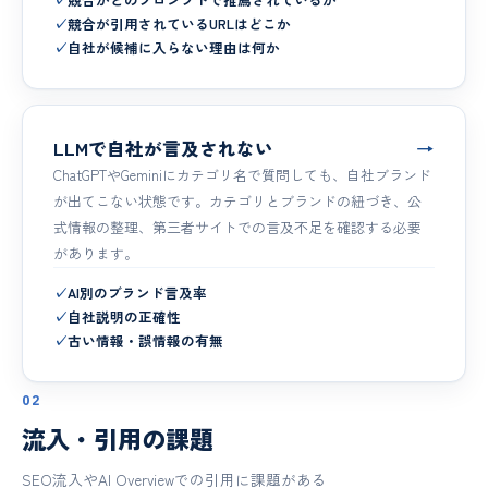
✓
競合が引用されているURLはどこか
✓
自社が候補に入らない理由は何か
LLMで自社が言及されない
→
ChatGPTやGeminiにカテゴリ名で質問しても、自社ブランド
が出てこない状態です。カテゴリとブランドの紐づき、公
式情報の整理、第三者サイトでの言及不足を確認する必要
があります。
✓
AI別のブランド言及率
✓
自社説明の正確性
✓
古い情報・誤情報の有無
02
流入・引用の課題
SEO流入やAI Overviewでの引用に課題がある