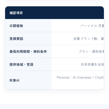
確認項目
公開価格
パーソナル 月額2
見積要因
対象ブランド数、登録
最低利用期間・解約条件
プラン・契約形態
提供地域・言語
日本市場を主対象
Personal：AI Overviews / ChatGP
対象AI