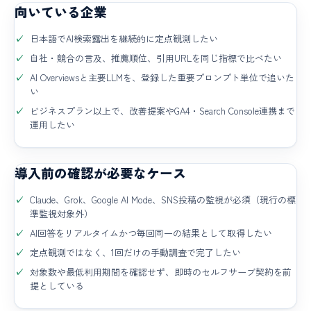
向いている企業
日本語でAI検索露出を継続的に定点観測したい
自社・競合の言及、推薦順位、引用URLを同じ指標で比べたい
AI Overviewsと主要LLMを、登録した重要プロンプト単位で追いた
い
ビジネスプラン以上で、改善提案やGA4・Search Console連携まで
運用したい
導入前の確認が必要なケース
Claude、Grok、Google AI Mode、SNS投稿の監視が必須（現行の標
準監視対象外）
AI回答をリアルタイムかつ毎回同一の結果として取得したい
定点観測ではなく、1回だけの手動調査で完了したい
対象数や最低利用期間を確認せず、即時のセルフサーブ契約を前
提としている