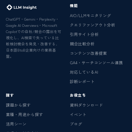
機能
AIO/LLMモニタリング
ChatGPT・Gemini・Perplexity・
クエリファンアウト分析
Google AI Overviews・Microsoft
Copilotでの自社/競合の露出を可
引用サイト分析
視化し、AI検索で失っている比
競合比較分析
較検討機会を発見・改善する、
日本語BtoB企業向けの業務基
コンテンツ改善提案
盤。
GA4・サーチコンソール連携
対応しているAI
診断レポート
探す
お役立ち
課題から探す
資料ダウンロード
業種・用途から探す
イベント
活用シーン
ブログ